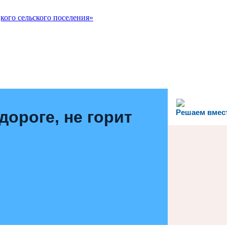
ого сельского поселения»
дороге, не горит
Решаем вмес