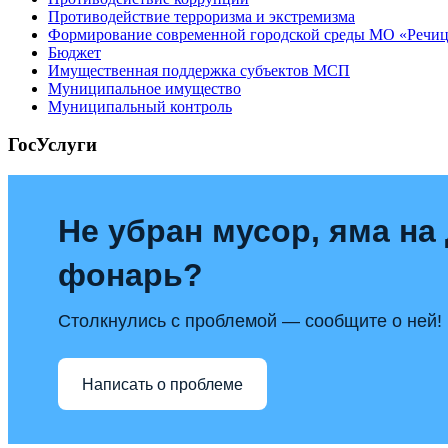
Противодействие терроризма и экстремизма
Формирование современной городской среды МО «Речицк
Бюджет
Имущественная поддержка субъектов МСП
Муниципальное имущество
Муниципальный контроль
ГосУслуги
Не убран мусор, яма на 
фонарь?
Столкнулись с проблемой — сообщите о ней!
Написать о проблеме