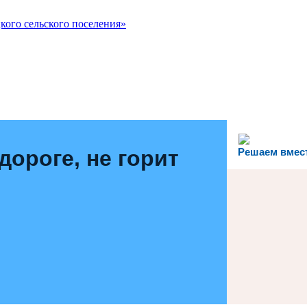
ого сельского поселения»
дороге, не горит
Решаем вмес