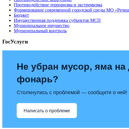
Противодействие терроризма и экстремизма
Формирование современной городской среды МО «Речицк
Бюджет
Имущественная поддержка субъектов МСП
Муниципальное имущество
Муниципальный контроль
ГосУслуги
Не убран мусор, яма на 
фонарь?
Столкнулись с проблемой — сообщите о ней!
Написать о проблеме